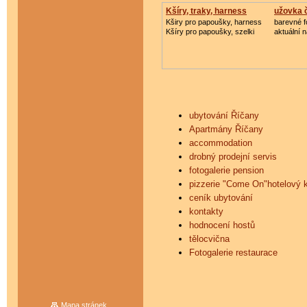
Kšíry, traky, harness
užovka 
Kširy pro papoušky, harness
barevné f
Kšíry pro papoušky, szelki
aktuální 
ubytování Říčany
Apartmány Říčany
accommodation
drobný prodejní servis
fotogalerie pension
pizzerie "Come On"hotelový k
ceník ubytování
kontakty
hodnocení hostů
tělocvična
Fotogalerie restaurace
Mapa stránek