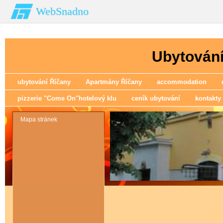
WebSnadno
Ubytování
ubytování Říčany
Apartmány Říčany
accommodation
pizzerie "Come On"hotelový klu
ceník ubytování
kontakty
Mapa stránek